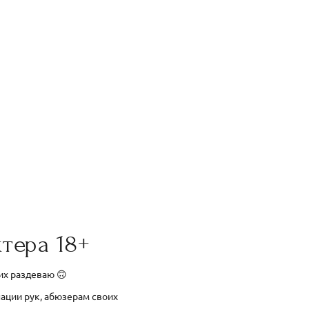
тера 18+
 их раздеваю 🙃
нации рук, абюзерам своих