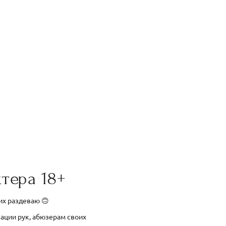
тера 18+
 их раздеваю 🙃
нации рук, абюзерам своих