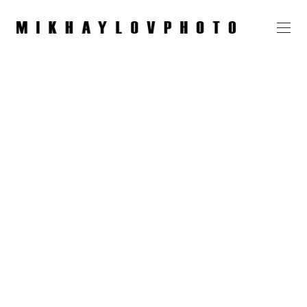
Алина, ФББР