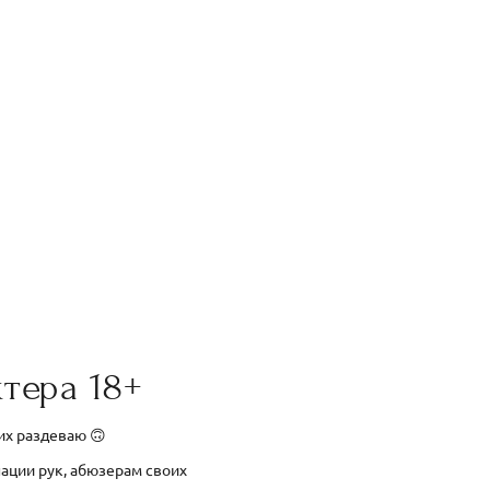
тера 18+
 их раздеваю 🙃
нации рук, абюзерам своих