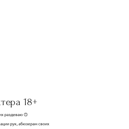
тера 18+
 их раздеваю 🙃
нации рук, абюзерам своих