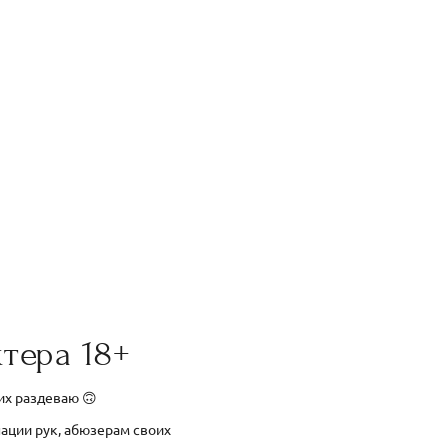
тера 18+
 их раздеваю 🙃
нации рук, абюзерам своих